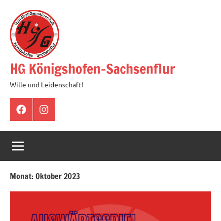
Zum
Inhalt
springen
HG Königshofen-Sachsenflur
Wille und Leidenschaft!
Facebook
Instagram
Monat:
Oktober 2023