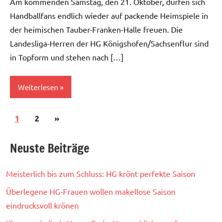
Am kommenden Samstag, den 21. Oktober, dürfen sich
Handballfans endlich wieder auf packende Heimspiele in
der heimischen Tauber-Franken-Halle freuen. Die
Landesliga-Herren der HG Königshofen/Sachsenflur sind
in Topform und stehen nach […]
Weiterlesen
Seitennummerierung
Nächste
1
Herren
2
»
der
I
Beiträge
Neuste Beiträge
Beiträge
Meisterlich bis zum Schluss: HG krönt perfekte Saison
Überlegene HG-Frauen wollen makellose Saison
eindrucksvoll krönen