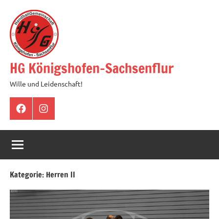
Zum
Inhalt
springen
HG Königshofen-Sachsenflur
Wille und Leidenschaft!
Facebook
Instagram
Kategorie:
Herren II