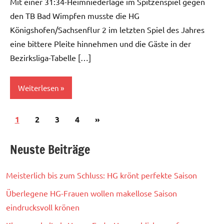
Mit einer 31:34-Heimniederlage im Spitzenspiel gegen
den TB Bad Wimpfen musste die HG
Königshofen/Sachsenflur 2 im letzten Spiel des Jahres
eine bittere Pleite hinnehmen und die Gäste in der
Bezirksliga-Tabelle […]
Weiterlesen
Seitennummerierung
Nächste
1
Herren
2
3
4
»
der
II
Beiträge
Neuste Beiträge
Beiträge
Meisterlich bis zum Schluss: HG krönt perfekte Saison
Überlegene HG-Frauen wollen makellose Saison
eindrucksvoll krönen