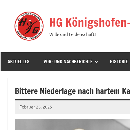
Zum
Inhalt
HG Königshofen
springen
Wille und Leidenschaft!
AKTUELLES
VOR- UND NACHBERICHTE
HISTORIE
Bittere Niederlage nach hartem K
Februar 23, 2025
hgadmin