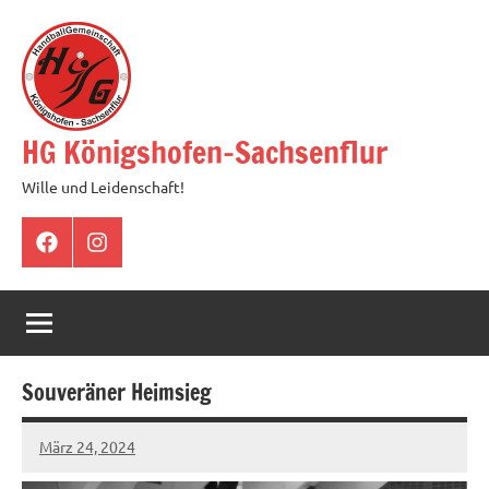
Zum
Inhalt
springen
HG Königshofen-Sachsenflur
Wille und Leidenschaft!
Facebook
Instagram
Souveräner Heimsieg
März 24, 2024
hgadmin