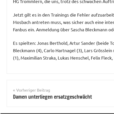
HG Trommlern, die uns, trotz des schwachen Auftri
Jetzt gilt es in den Trainings die Fehler aufzuar
Mosbach antreten muss, was sicher auch eine intens
Fanbus ein. Anmeldung über Sascha Bleckmann od
Es spielten: Jonas Berthold, Artur Sander (beide To
Bleckmann (4), Carlo Hartnagel (3), Lars Grösslein 
(1), Maximilian Straka, Lukas Henschel, Felix Fleck,
Herren
I
Beitrags-
Vorheriger Beitrag
Damen unterliegen ersatzgeschwächt
Navigation