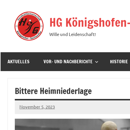
Zum
Inhalt
HG Königshofen
springen
Wille und Leidenschaft!
AKTUELLES
VOR- UND NACHBERICHTE
HISTORIE
Bittere Heimniederlage
November 5, 2023
hgadmin