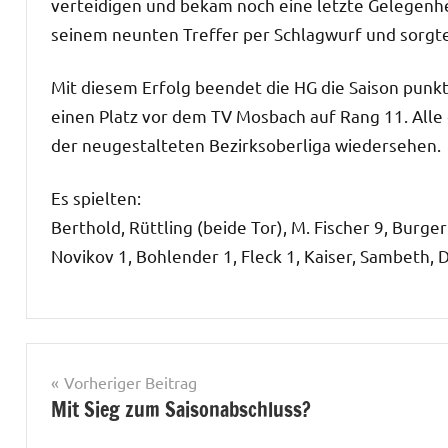
verteidigen und bekam noch eine letzte Gelegenhe
seinem neunten Treffer per Schlagwurf und sorgt
Mit diesem Erfolg beendet die HG die Saison punk
einen Platz vor dem TV Mosbach auf Rang 11. Alle
der neugestalteten Bezirksoberliga wiedersehen.
Es spielten:
Berthold, Rüttling (beide Tor), M. Fischer 9, Burge
Novikov 1, Bohlender 1, Fleck 1, Kaiser, Sambeth, D
Herren
I
Beitrags-
Vorheriger Beitrag
Mit Sieg zum Saisonabschluss?
Navigation