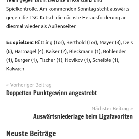
Spielkontrolle. Am kommenden Sonntag steht auswärts
gegen die TSG Ketsch die nächste Herausforderung an –
diesmal wieder als Außenseiter.
Es spielten:
Rüttling (Tor), Berthold (Tor), Mayer (8), Deis
(6), Hartnagel (4), Kaiser (2), Bleckmann (1), Bohlender
(1), Burger (1), Fischer (1), Novikov (1), Scheible (1),
Kalwach
Beitrags-
Vorheriger Beitrag
Doppelten Punktgewinn angestrebt
Herren
Navigation
I
Nächster Beitrag
Auswärtsniederlage beim Ligafavoriten
Neuste Beiträge