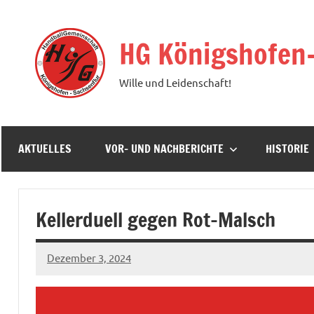
Zum
Inhalt
HG Königshofen
springen
Wille und Leidenschaft!
AKTUELLES
VOR- UND NACHBERICHTE
HISTORIE
Kellerduell gegen Rot-Malsch
Dezember 3, 2024
hgadmin