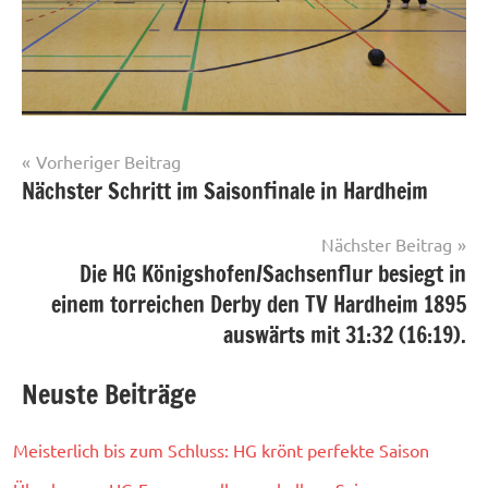
Beitrags-
Vorheriger Beitrag
Nächster Schritt im Saisonfinale in Hardheim
Damen
Navigation
Nächster Beitrag
Die HG Königshofen/Sachsenflur besiegt in
einem torreichen Derby den TV Hardheim 1895
auswärts mit 31:32 (16:19).
Neuste Beiträge
Meisterlich bis zum Schluss: HG krönt perfekte Saison