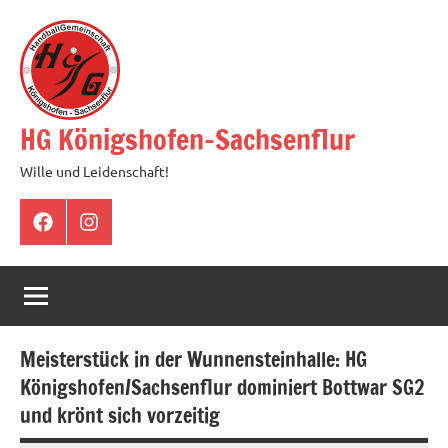
Zum
Inhalt
springen
HG Königshofen-Sachsenflur
Wille und Leidenschaft!
Facebook
Instagram
Meisterstück in der Wunnensteinhalle: HG
Königshofen/Sachsenflur dominiert Bottwar SG2
und krönt sich vorzeitig